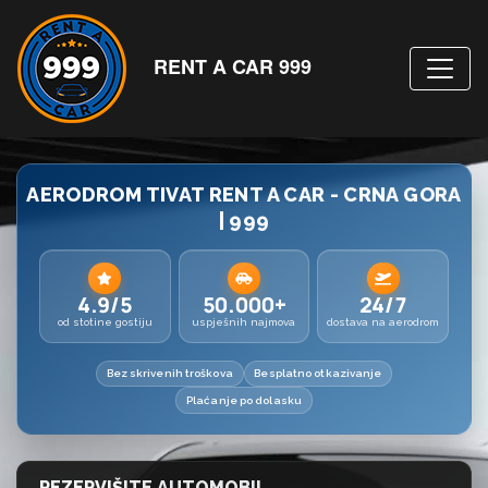
RENT A CAR 999
AERODROM TIVAT RENT A CAR - CRNA GORA
| 999
4.9/5
50.000+
24/7
od stotine gostiju
uspješnih najmova
dostava na aerodrom
Bez skrivenih troškova
Besplatno otkazivanje
Plaćanje po dolasku
REZERVIŠITE AUTOMOBIL