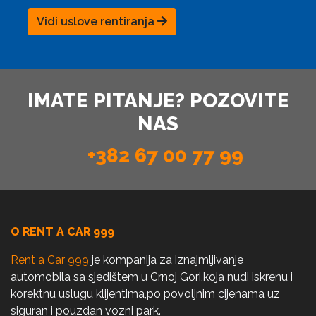
Vidi uslove rentiranja
IMATE PITANJE? POZOVITE
NAS
+382 67 00 77 99
O RENT A CAR 999
Rent a Car 999
je kompanija za iznajmljivanje
automobila sa sjedištem u Crnoj Gori,koja nudi iskrenu i
korektnu uslugu klijentima,po povoljnim cijenama uz
siguran i pouzdan vozni park.