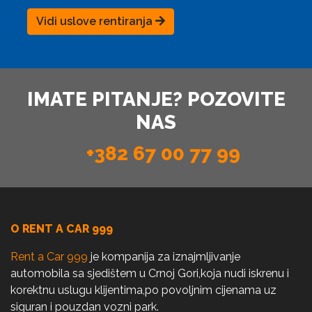
Vidi uslove rentiranja
IMATE PITANJE? POZOVITE
NAS
+382 67 00 77 99
O RENT A CAR 999
Rent a Car 999
je kompanija za iznajmljivanje
automobila sa sjedištem u Crnoj Gori,koja nudi iskrenu i
korektnu uslugu klijentima,po povoljnim cijenama uz
siguran i pouzdan vozni park.