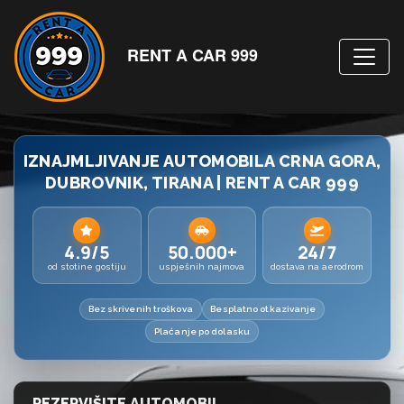
RENT A CAR 999
IZNAJMLJIVANJE AUTOMOBILA CRNA GORA,
DUBROVNIK, TIRANA | RENT A CAR 999
4.9/5
50.000+
24/7
od stotine gostiju
uspješnih najmova
dostava na aerodrom
Bez skrivenih troškova
Besplatno otkazivanje
Plaćanje po dolasku
REZERVIŠITE AUTOMOBIL