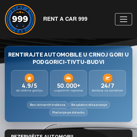
RENT A CAR 999
RENTIRAJTE AUTOMOBILE U CRNOJ GORI U
PODGORICI-TIVTU-BUDVI
4.9/5
50.000+
24/7
od stotine gostiju
uspješnih najmova
dostava na aerodrom
Bez skrivenih troškova
Besplatno otkazivanje
Plaćanje po dolasku
REZERVIŠITE AUTOMOBIL