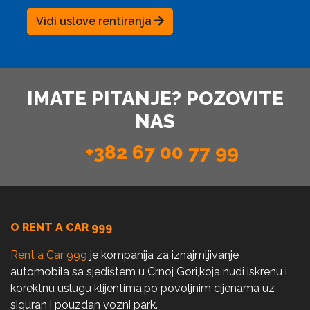
Vidi uslove rentiranja
IMATE PITANJE? POZOVITE
NAS
+382 67 00 77 99
O RENT A CAR 999
Rent a Car 999
je kompanija za iznajmljivanje
automobila sa sjedištem u Crnoj Gori,koja nudi iskrenu i
korektnu uslugu klijentima,po povoljnim cijenama uz
siguran i pouzdan vozni park.