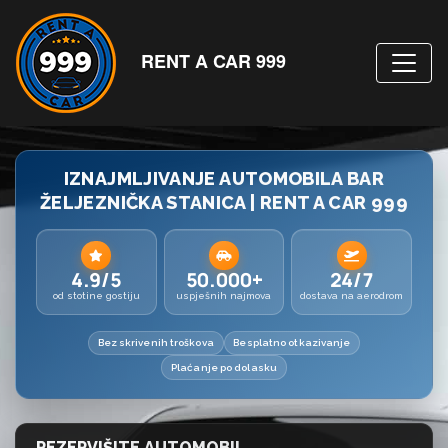
RENT A CAR 999
IZNAJMLJIVANJE AUTOMOBILA BAR
ŽELJEZNIČKA STANICA | RENT A CAR 999
4.9/5
50.000+
24/7
od stotine gostiju
uspješnih najmova
dostava na aerodrom
Bez skrivenih troškova
Besplatno otkazivanje
Plaćanje po dolasku
REZERVIŠITE AUTOMOBIL