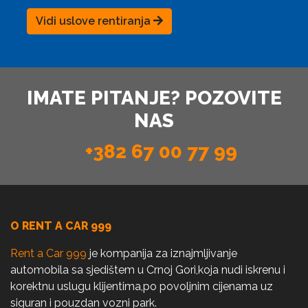
Vidi uslove rentiranja
IMATE PITANJE? POZOVITE
NAS
+382 67 00 77 99
O RENT A CAR 999
Rent a Car 999
je kompanija za iznajmljivanje
automobila sa sjedištem u Crnoj Gori,koja nudi iskrenu i
korektnu uslugu klijentima,po povoljnim cijenama uz
siguran i pouzdan vozni park.