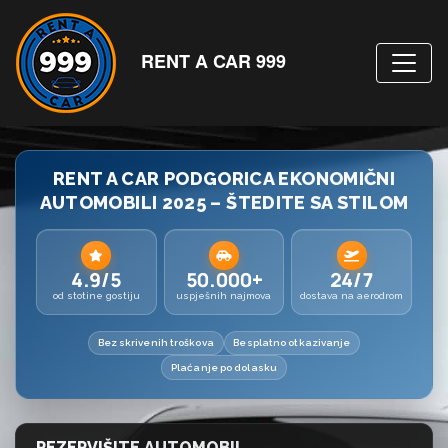
RENT A CAR 999
RENT A CAR PODGORICA EKONOMIČNI
AUTOMOBILI 2025 – ŠTEDITE SA STILOM
4.9/5
50.000+
24/7
od stotine gostiju
uspješnih najmova
dostava na aerodrom
Bez skrivenih troškova
Besplatno otkazivanje
Plaćanje po dolasku
REZERVIŠITE AUTOMOBIL