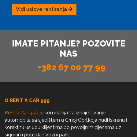
Vidi uslove rentiranja
IMATE PITANJE? POZOVITE
NAS
+382 67 00 77 99
O RENT A CAR 999
Rent a Car 999
je kompanija za iznajmljivanje
automobila sa sjedištem u Crnoj Gori,koja nudi iskrenu i
korektnu uslugu klijentima,po povoljnim cijenama uz
siguran i pouzdan vozni park.