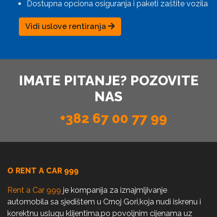
Dostupna opciona osiguranja i paketi zaštite vozila
Vidi uslove rentiranja
IMATE PITANJE? POZOVITE
NAS
+382 67 00 77 99
O RENT A CAR 999
Rent a Car 999
je kompanija za iznajmljivanje
automobila sa sjedištem u Crnoj Gori,koja nudi iskrenu i
korektnu uslugu klijentima,po povoljnim cijenama uz