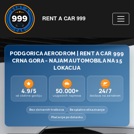
RENT A CAR 999
PODGORICA AERODROM | RENT A CAR 999
CRNA GORA - NAJAM AUTOMOBILA NA 15
LOKACIJA
4.9/5
50.000+
24/7
od stotine gostiju
uspješnih najmova
dostava na aerodrom
Bez skrivenih troškova
Besplatno otkazivanje
Plaćanje po dolasku