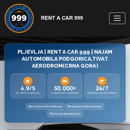
RENT A CAR 999
PLJEVLJA | RENT A CAR 999 | NAJAM
AUTOMOBILA PODGORICA,TIVAT
AERODROM(CRNA GORA)
4.9/5
50.000+
24/7
od stotine gostiju
uspješnih najmova
dostava na aerodrom
Bez skrivenih troškova
Besplatno otkazivanje
Plaćanje po dolasku