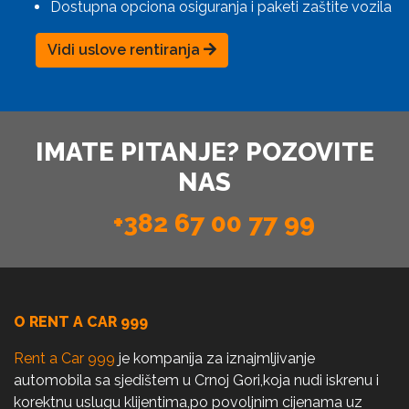
Dostupna opciona osiguranja i paketi zaštite vozila
Vidi uslove rentiranja
IMATE PITANJE? POZOVITE
NAS
+382 67 00 77 99
O RENT A CAR 999
Rent a Car 999
je kompanija za iznajmljivanje
automobila sa sjedištem u Crnoj Gori,koja nudi iskrenu i
korektnu uslugu klijentima,po povoljnim cijenama uz