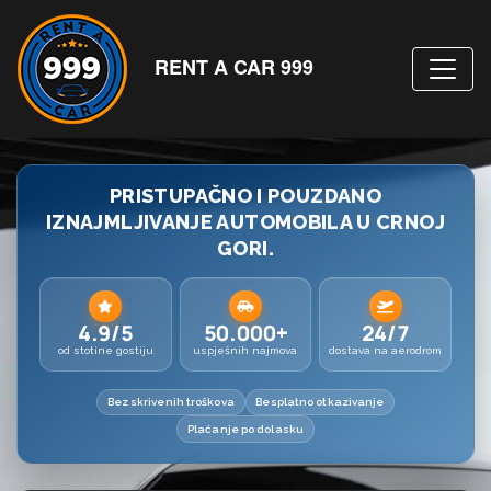
RENT A CAR 999
PRISTUPAČNO I POUZDANO
IZNAJMLJIVANJE AUTOMOBILA U CRNOJ
GORI.
4.9/5
50.000+
24/7
od stotine gostiju
uspješnih najmova
dostava na aerodrom
Bez skrivenih troškova
Besplatno otkazivanje
Plaćanje po dolasku