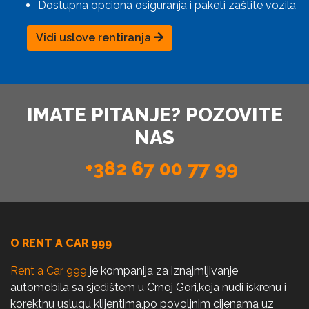
Dostupna opciona osiguranja i paketi zaštite vozila
Vidi uslove rentiranja
IMATE PITANJE? POZOVITE
NAS
+382 67 00 77 99
O RENT A CAR 999
Rent a Car 999
je kompanija za iznajmljivanje
automobila sa sjedištem u Crnoj Gori,koja nudi iskrenu i
korektnu uslugu klijentima,po povoljnim cijenama uz