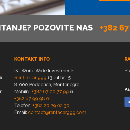
ITANJE? POZOVITE NAS
+382 67
KONTAKT INFO
R
I&J World Wide Investments
Po
i
Rent a Car 999
13 Jul br. 15
81000 Podgorica, Montenegro
Pa
ni
Mobilni:
+382 67 00 77 99
ili
+382 67 99 98 01
Telefon:
+382 20 29 02 30
Email:
contact@rentacar999.com