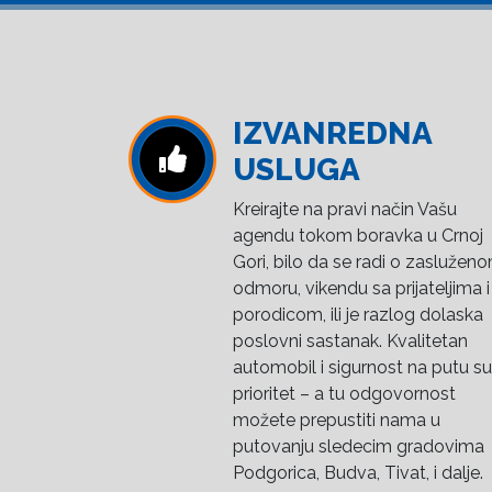
IZVANREDNA
USLUGA
Kreirajte na pravi način Vašu
agendu tokom boravka u Crnoj
Gori, bilo da se radi o zaslužen
odmoru, vikendu sa prijateljima i
porodicom, ili je razlog dolaska
poslovni sastanak. Kvalitetan
automobil i sigurnost na putu su
prioritet – a tu odgovornost
možete prepustiti nama u
putovanju sledecim gradovima
Podgorica, Budva, Tivat, i dalje.