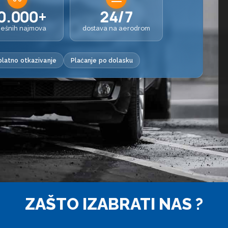
0.000+
24/7
ješnih najmova
dostava na aerodrom
latno otkazivanje
Plaćanje po dolasku
ZAŠTO IZABRATI NAS ?