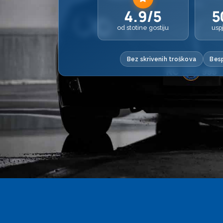
4.9/5
5
od stotine gostiju
usp
Bez skrivenih troškova
Besp