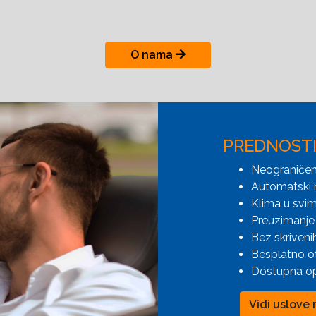
O nama
PREDNOST
Neograničen
Automatski 
Klima u svim
Preuzimanje 
Bez skriveni
Besplatno o
Dostupna opc
Vidi uslove 