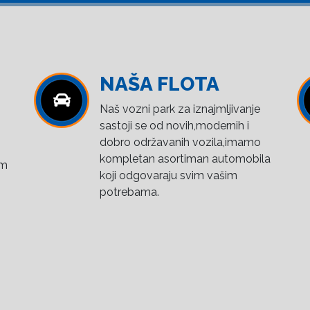
NAŠA FLOTA
Naš vozni park za iznajmljivanje
sastoji se od novih,modernih i
dobro održavanih vozila,imamo
kompletan asortiman automobila
om
koji odgovaraju svim vašim
potrebama.