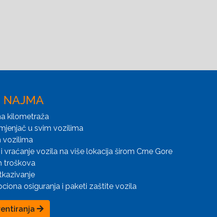
I NAJMA
a kilometraža
mjenjač u svim vozilima
 vozilima
i vraćanje vozila na više lokacija širom Crne Gore
h troškova
tkazivanje
iona osiguranja i paketi zaštite vozila
rentiranja