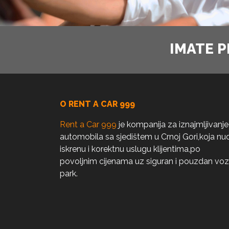
IMATE P
O RENT A CAR 999
Rent a Car 999
je kompanija za iznajmljivanje
automobila sa sjedištem u Crnoj Gori,koja nud
iskrenu i korektnu uslugu klijentima,po
povoljnim cijenama uz siguran i pouzdan voz
park.