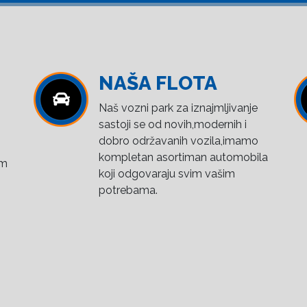
NAŠA FLOTA
Naš vozni park za iznajmljivanje
sastoji se od novih,modernih i
dobro održavanih vozila,imamo
kompletan asortiman automobila
om
koji odgovaraju svim vašim
potrebama.