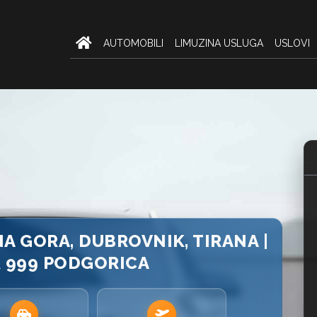
AUTOMOBILI
LIMUZINA USLUGA
USLOVI
 GORA, DUBROVNIK, TIRANA |
R 999 PODGORICA