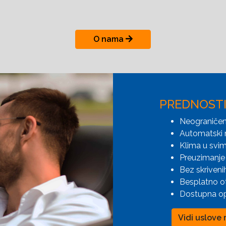
O nama
PREDNOST
Neograničen
Automatski 
Klima u svim
Preuzimanje 
Bez skriveni
Besplatno o
Dostupna opc
Vidi uslove 