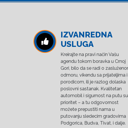
IZVANREDNA
USLUGA
Kreirajte na pravi način Vašu
agendu tokom boravka u Crnoj
Gori, bilo da se radi o zaslužen
odmoru, vikendu sa prijateljima i
porodicom, ili je razlog dolaska
poslovni sastanak. Kvalitetan
automobil i sigurnost na putu su
prioritet – a tu odgovornost
možete prepustiti nama u
putovanju sledecim gradovima
Podgorica, Budva, Tivat, i dalje.