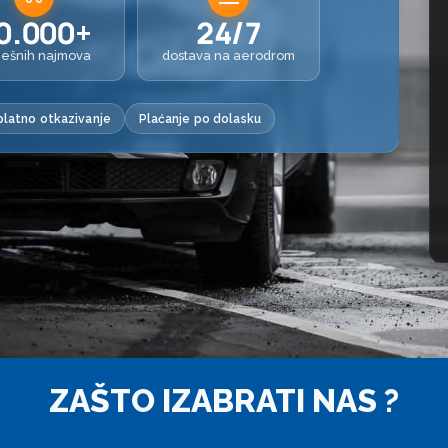
0.000+
24/7
ješnih najmova
dostava na aerodrom
latno otkazivanje
Plaćanje po dolasku
ZAŠTO IZABRATI NAS ?