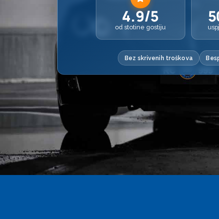
4.9/5
5
od stotine gostiju
usp
Bez skrivenih troškova
Besp