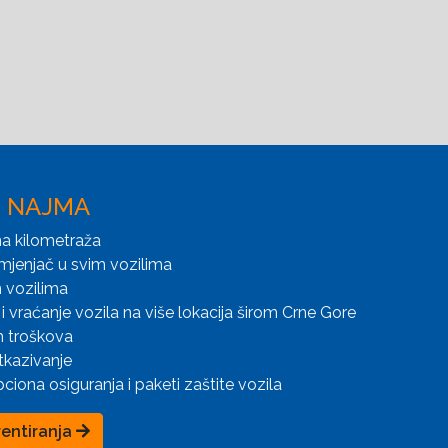
I NAJMA
a kilometraža
mjenjač u svim vozilima
 vozilima
i vraćanje vozila na više lokacija širom Crne Gore
h troškova
tkazivanje
iona osiguranja i paketi zaštite vozila
rentiranja