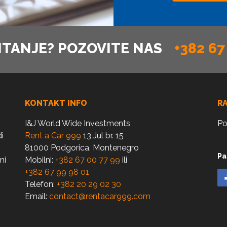
ITANJE? POZOVITE NAS
+382 67
KONTAKT INFO
R
I&J World Wide Investments
Po
i
Rent a Car 999
13 Jul br. 15
81000 Podgorica, Montenegro
Pa
ni
Mobilni:
+382 67 00 77 99
ili
+382 67 99 98 01
Telefon:
+382 20 29 02 30
Email:
contact@rentacar999.com