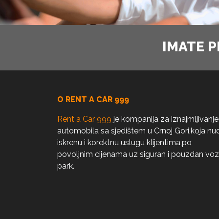
IMATE P
O RENT A CAR 999
Rent a Car 999
je kompanija za iznajmljivanje
automobila sa sjedištem u Crnoj Gori,koja nud
iskrenu i korektnu uslugu klijentima,po
povoljnim cijenama uz siguran i pouzdan voz
park.