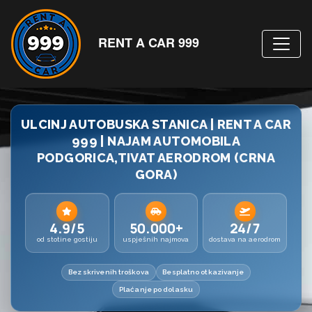
RENT A CAR 999
ULCINJ AUTOBUSKA STANICA | RENT A CAR
999 | NAJAM AUTOMOBILA
PODGORICA,TIVAT AERODROM (CRNA
GORA)
4.9/5
50.000+
24/7
od stotine gostiju
uspješnih najmova
dostava na aerodrom
Bez skrivenih troškova
Besplatno otkazivanje
Plaćanje po dolasku