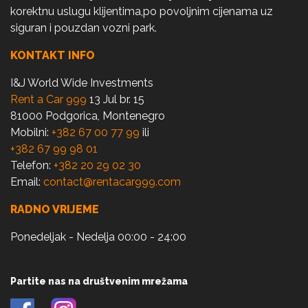
korektnu uslugu klijentima,po povoljnim cijenama uz
siguran i pouzdan vozni park.
KONTAKT INFO
I&J World Wide Investments
Rent a Car 999
13 Jul br. 15
81000 Podgorica, Montenegro
Mobilni:
+382 67 00 77 99
ili
+382 67 99 98 01
Telefon:
+382 20 29 02 30
Email:
contact@rentacar999.com
RADNO VRIJEME
Ponedeljak - Nedelja 00:00 - 24:00
Partite nas na društvenim mrežama