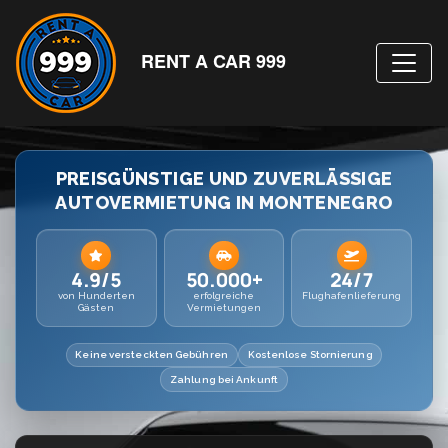
RENT A CAR 999
PREISGÜNSTIGE UND ZUVERLÄSSIGE
AUTOVERMIETUNG IN MONTENEGRO
4.9/5
50.000+
24/7
von Hunderten
erfolgreiche
Flughafenlieferung
Gästen
Vermietungen
Keine versteckten Gebühren
Kostenlose Stornierung
Zahlung bei Ankunft