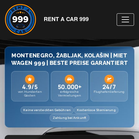
RENT A CAR 999
MONTENEGRO, ŽABLJAK, KOLAŠIN | MIET
WAGEN 999 | BESTE PREISE GARANTIERT
4.9/5
50.000+
24/7
von Hunderten
erfolgreiche
Flughafenlieferung
Gästen
Vermietungen
Keine versteckten Gebühren
Kostenlose Stornierung
Zahlung bei Ankunft