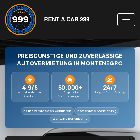
RENT A CAR 999
PREISGÜNSTIGE UND ZUVERLÄSSIGE
AUTOVERMIETUNG IN MONTENEGRO
4.9/5
50.000+
24/7
von Hunderten
erfolgreiche
Flughafenlieferung
Gästen
Vermietungen
Keine versteckten Gebühren
Kostenlose Stornierung
Zahlung bei Ankunft