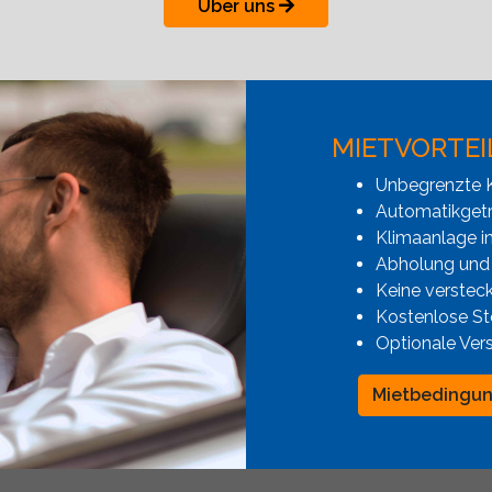
Über uns
MIETVORTEI
Unbegrenzte K
Automatikgetr
Klimaanlage i
Abholung und
Keine verstec
Kostenlose St
Optionale Ver
Mietbedingu