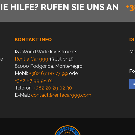
E HILFE? RUFEN SIE UNS AN
+3
KONTAKT INFO
D
I&J World Wide Investments
Mo
ce
Rent a Car 999
13 Jul br. 15
81000 Podgorica, Montenegro
Fo
Mobil:
+382 67 00 77 99
oder
+382 67 99 98 01
Telefon:
+382 20 29 02 30
E-Mail:
contact@rentacar999.com