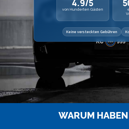
4.9/5
5
von Hunderten Gästen
V
Keine versteckten Gebühren
K
WARUM HABEN 