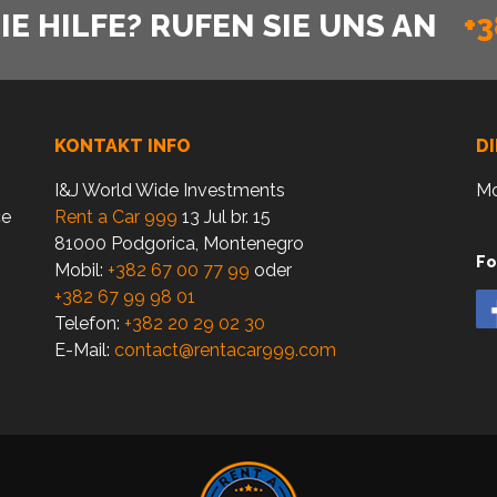
E HILFE? RUFEN SIE UNS AN
+3
KONTAKT INFO
D
I&J World Wide Investments
Mo
ce
Rent a Car 999
13 Jul br. 15
81000 Podgorica, Montenegro
Fo
Mobil:
+382 67 00 77 99
oder
+382 67 99 98 01
Telefon:
+382 20 29 02 30
E-Mail:
contact@rentacar999.com