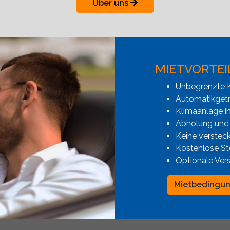
Über uns
MIETVORTEI
Unbegrenzte K
Automatikgetr
Klimaanlage i
Abholung und
Keine verstec
Kostenlose St
Optionale Ver
Mietbedingu