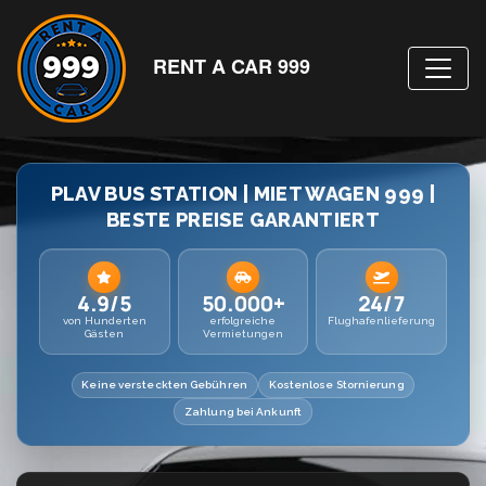
RENT A CAR 999
PLAV BUS STATION | MIET WAGEN 999 |
BESTE PREISE GARANTIERT
4.9/5
50.000+
24/7
von Hunderten
erfolgreiche
Flughafenlieferung
Gästen
Vermietungen
Keine versteckten Gebühren
Kostenlose Stornierung
Zahlung bei Ankunft