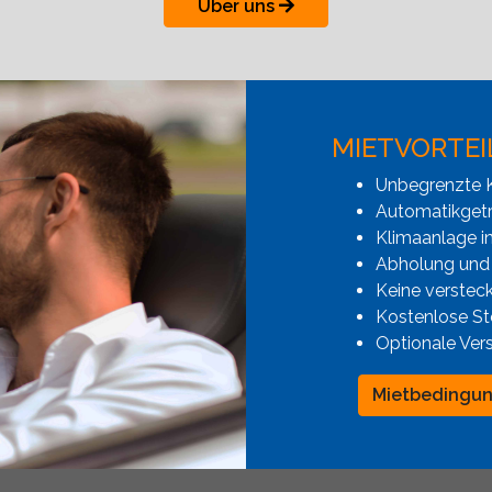
Über uns
MIETVORTEI
Unbegrenzte K
Automatikgetr
Klimaanlage i
Abholung und
Keine verstec
Kostenlose St
Optionale Ver
Mietbedingu