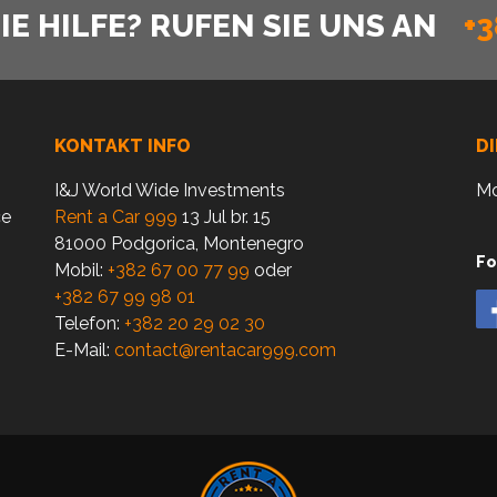
E HILFE? RUFEN SIE UNS AN
+3
KONTAKT INFO
D
I&J World Wide Investments
Mo
ce
Rent a Car 999
13 Jul br. 15
81000 Podgorica, Montenegro
Fo
Mobil:
+382 67 00 77 99
oder
+382 67 99 98 01
Telefon:
+382 20 29 02 30
E-Mail:
contact@rentacar999.com