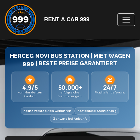
RENT A CAR 999
HERCEG NOVI BUS STATION | MIET WAGEN
999 | BESTE PREISE GARANTIERT
4.9/5
50.000+
24/7
von Hunderten
erfolgreiche
Flughafenlieferung
Gästen
Vermietungen
Keine versteckten Gebühren
Kostenlose Stornierung
Zahlung bei Ankunft