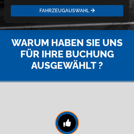
FAHRZEUGAUSWAHL
WARUM HABEN SIE UNS
FÜR IHRE BUCHUNG
AUSGEWÄHLT ?