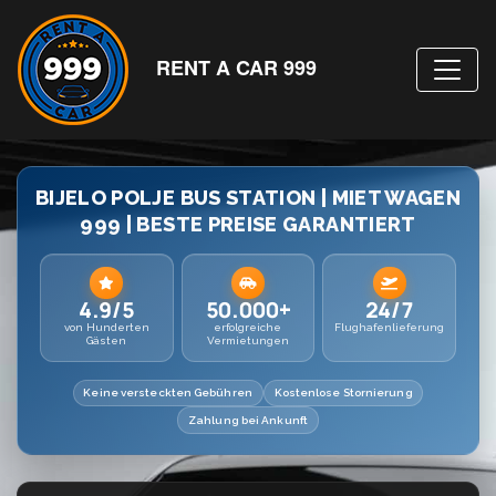
RENT A CAR 999
BIJELO POLJE BUS STATION | MIET WAGEN
999 | BESTE PREISE GARANTIERT
4.9/5
50.000+
24/7
von Hunderten
erfolgreiche
Flughafenlieferung
Gästen
Vermietungen
Keine versteckten Gebühren
Kostenlose Stornierung
Zahlung bei Ankunft