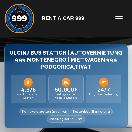
RENT A CAR 999
ULCINJ BUS STATION | AUTOVERMIETUNG
999 MONTENEGRO | MIET WAGEN 999
PODGORICA,TIVAT
4.9/5
50.000+
24/7
von Hunderten
erfolgreiche
Flughafenlieferung
Gästen
Vermietungen
Keine versteckten Gebühren
Kostenlose Stornierung
Zahlung bei Ankunft