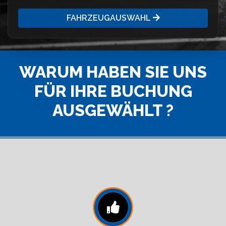
FAHRZEUGAUSWAHL
WARUM HABEN SIE UNS
FÜR IHRE BUCHUNG
AUSGEWÄHLT ?