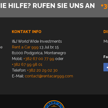
E HILFE? RUFEN SIE UNS AN
+3
KONTAKT INFO
D
I&J World Wide Investments
Mo
ce
Rent a Car 999
13 Jul br. 15
81000 Podgorica, Montenegro
Fo
Mobil:
+382 67 00 77 99
oder
+382 67 99 98 01
Telefon:
+382 20 29 02 30
E-Mail:
contact@rentacar999.com