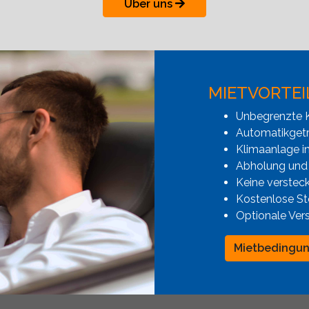
Über uns
MIETVORTEI
Unbegrenzte K
Automatikgetr
Klimaanlage i
Abholung und
Keine verstec
Kostenlose St
Optionale Ver
Mietbedingu