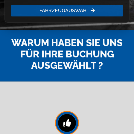
FAHRZEUGAUSWAHL
WARUM HABEN SIE UNS
FÜR IHRE BUCHUNG
AUSGEWÄHLT ?