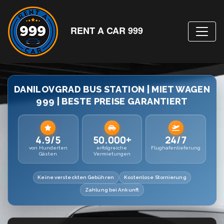
RENT A CAR 999
DANILOVGRAD BUS STATION | MIET WAGEN
999 | BESTE PREISE GARANTIERT
4.9/5
50.000+
24/7
von Hunderten
erfolgreiche
Flughafenlieferung
Gästen
Vermietungen
Keine versteckten Gebühren
Kostenlose Stornierung
Zahlung bei Ankunft