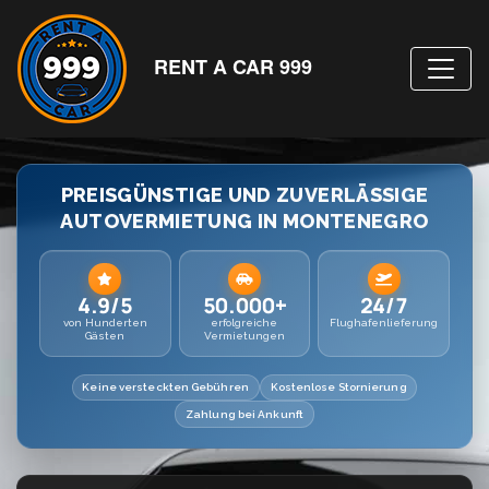
RENT A CAR 999
PREISGÜNSTIGE UND ZUVERLÄSSIGE
AUTOVERMIETUNG IN MONTENEGRO
4.9/5
50.000+
24/7
von Hunderten
erfolgreiche
Flughafenlieferung
Gästen
Vermietungen
Keine versteckten Gebühren
Kostenlose Stornierung
Zahlung bei Ankunft