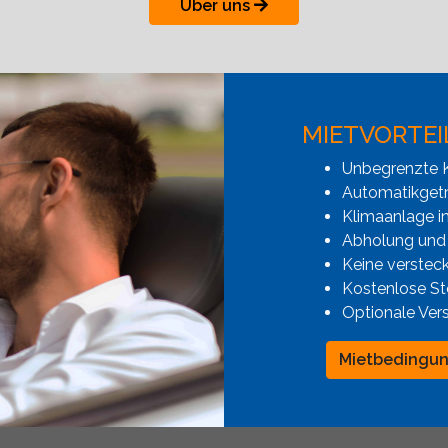
Über uns
MIETVORTEI
Unbegrenzte K
Automatikgetr
Klimaanlage i
Abholung und
Keine verstec
Kostenlose St
Optionale Ver
Mietbedingu