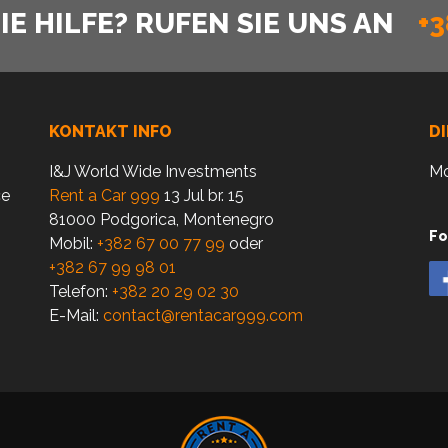
E HILFE? RUFEN SIE UNS AN
+3
KONTAKT INFO
D
I&J World Wide Investments
Mo
ce
Rent a Car 999
13 Jul br. 15
81000 Podgorica, Montenegro
Fo
Mobil:
+382 67 00 77 99
oder
+382 67 99 98 01
Telefon:
+382 20 29 02 30
E-Mail:
contact@rentacar999.com