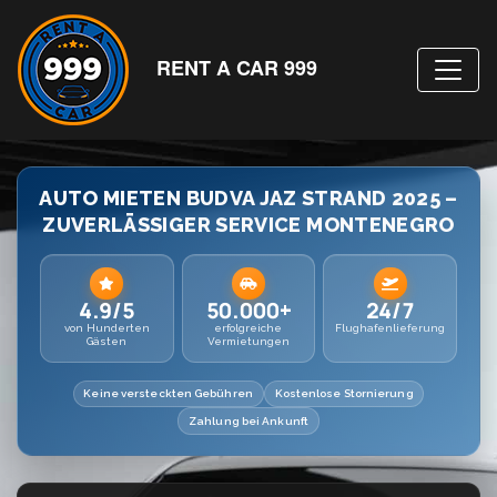
RENT A CAR 999
AUTO MIETEN BUDVA JAZ STRAND 2025 –
ZUVERLÄSSIGER SERVICE MONTENEGRO
4.9/5
50.000+
24/7
von Hunderten
erfolgreiche
Flughafenlieferung
Gästen
Vermietungen
Keine versteckten Gebühren
Kostenlose Stornierung
Zahlung bei Ankunft