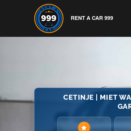
RENT A CAR 999
CETINJE | MIET WA
GA