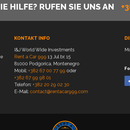
E HILFE? RUFEN SIE UNS AN
+3
KONTAKT INFO
D
I&J World Wide Investments
Mo
ce
Rent a Car 999
13 Jul br. 15
81000 Podgorica, Montenegro
Fo
Mobil:
+382 67 00 77 99
oder
+382 67 99 98 01
Telefon:
+382 20 29 02 30
E-Mail:
contact@rentacar999.com