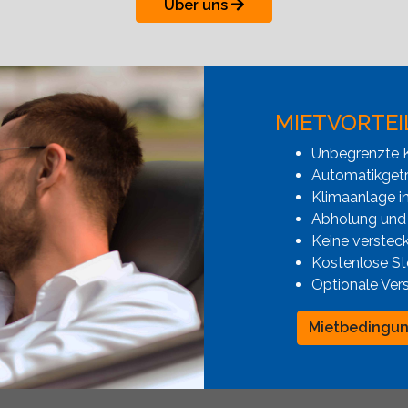
Über uns
MIETVORTEI
Unbegrenzte K
Automatikgetr
Klimaanlage i
Abholung und
Keine verstec
Kostenlose St
Optionale Ver
Mietbedingu