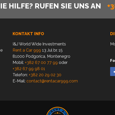
E HILFE? RUFEN SIE UNS AN
+3
KONTAKT INFO
D
I&J World Wide Investments
Mo
ce
Rent a Car 999
13 Jul br. 15
81000 Podgorica, Montenegro
Fo
Mobil:
+382 67 00 77 99
oder
+382 67 99 98 01
Telefon:
+382 20 29 02 30
E-Mail:
contact@rentacar999.com