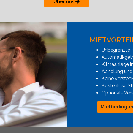
Über uns
MIETVORTEI
Unbegrenzte K
Automatikgetr
Klimaanlage i
Abholung und
Keine verstec
Kostenlose St
Optionale Ver
Mietbedingu