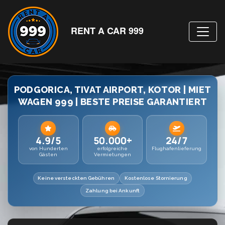
RENT A CAR 999
PODGORICA, TIVAT AIRPORT, KOTOR | MIET
WAGEN 999 | BESTE PREISE GARANTIERT
4.9/5
50.000+
24/7
von Hunderten
erfolgreiche
Flughafenlieferung
Gästen
Vermietungen
Keine versteckten Gebühren
Kostenlose Stornierung
Zahlung bei Ankunft