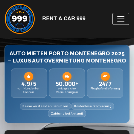
RENT A CAR 999
AUTO MIETEN PORTO MONTENEGRO 2025
– LUXUS AUTOVERMIETUNG MONTENEGRO
4.9/5
50.000+
24/7
von Hunderten
erfolgreiche
Flughafenlieferung
Gästen
Vermietungen
Keine versteckten Gebühren
Kostenlose Stornierung
Zahlung bei Ankunft