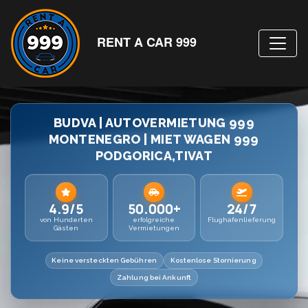
RENT A CAR 999
BUDVA | AUTOVERMIETUNG 999
MONTENEGRO | MIET WAGEN 999
PODGORICA,TIVAT
4.9/5
50.000+
24/7
von Hunderten
erfolgreiche
Flughafenlieferung
Gästen
Vermietungen
Keine versteckten Gebühren
Kostenlose Stornierung
Zahlung bei Ankunft