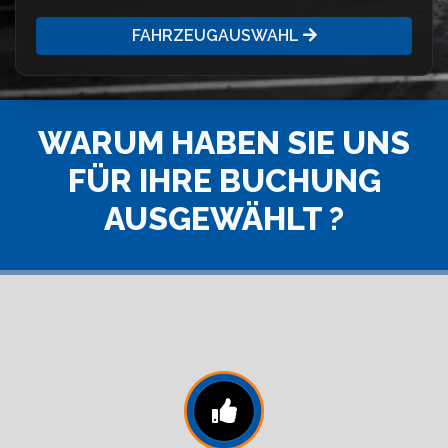
FAHRZEUGAUSWAHL
WARUM HABEN SIE UNS
FÜR IHRE BUCHUNG
AUSGEWÄHLT ?