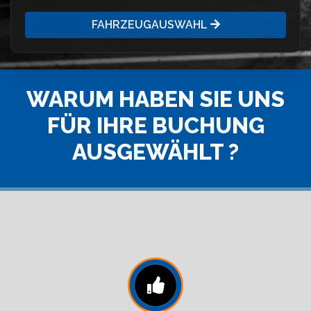
FAHRZEUGAUSWAHL
WARUM HABEN SIE UNS
FÜR IHRE BUCHUNG
AUSGEWÄHLT ?