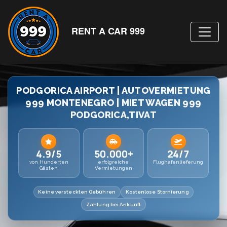
RENT A CAR 999
PODGORICA AIRPORT | AUTOVERMIETUNG
999 MONTENEGRO | MIET WAGEN 999
PODGORICA,TIVAT
4.9/5
50.000+
24/7
von Hunderten
erfolgreiche
Flughafenlieferung
Gästen
Vermietungen
Keine versteckten Gebühren
Kostenlose Stornierung
Zahlung bei Ankunft