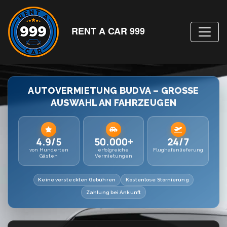
RENT A CAR 999
AUTOVERMIETUNG BUDVA – GROSSE A
USWAHL AN FAHRZEUGEN
4.9/5
50.000+
24/7
von Hunderten
erfolgreiche
Flughafenlieferung
Gästen
Vermietungen
Keine versteckten Gebühren
Kostenlose Stornierung
Zahlung bei Ankunft