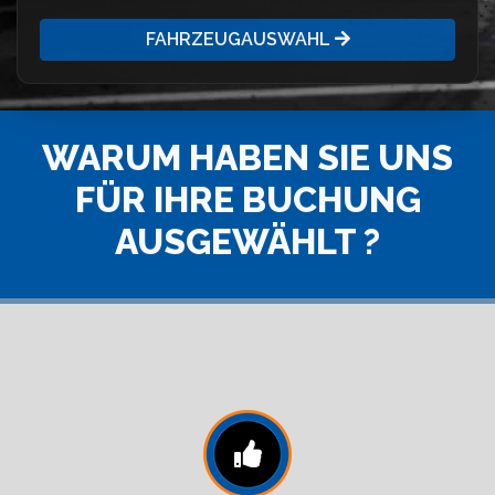
FAHRZEUGAUSWAHL
WARUM HABEN SIE UNS
FÜR IHRE BUCHUNG
AUSGEWÄHLT ?