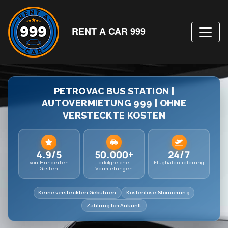
RENT A CAR 999
PETROVAC BUS STATION |
AUTOVERMIETUNG 999 | OHNE
VERSTECKTE KOSTEN
4.9/5
50.000+
24/7
von Hunderten
erfolgreiche
Flughafenlieferung
Gästen
Vermietungen
Keine versteckten Gebühren
Kostenlose Stornierung
Zahlung bei Ankunft