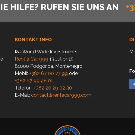
E HILFE? RUFEN SIE UNS AN
+3
KONTAKT INFO
D
I&J World Wide Investments
Mo
ce
Rent a Car 999
13 Jul br. 15
81000 Podgorica, Montenegro
Fo
Mobil:
+382 67 00 77 99
oder
+382 67 99 98 01
Telefon:
+382 20 29 02 30
E-Mail:
contact@rentacar999.com