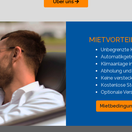
Über uns
MIETVORTEI
Unbegrenzte K
Automatikgetr
Klimaanlage i
Abholung und
Keine verstec
Kostenlose St
Optionale Ver
Mietbedingu