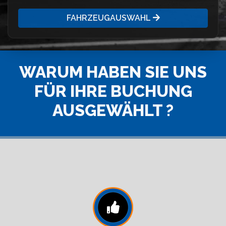
FAHRZEUGAUSWAHL
WARUM HABEN SIE UNS
FÜR IHRE BUCHUNG
AUSGEWÄHLT ?