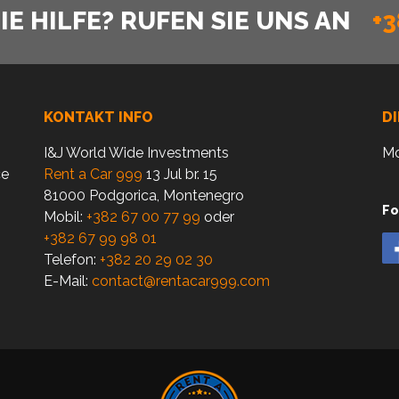
E HILFE? RUFEN SIE UNS AN
+3
KONTAKT INFO
D
I&J World Wide Investments
Mo
ce
Rent a Car 999
13 Jul br. 15
81000 Podgorica, Montenegro
Fo
Mobil:
+382 67 00 77 99
oder
+382 67 99 98 01
Telefon:
+382 20 29 02 30
E-Mail:
contact@rentacar999.com