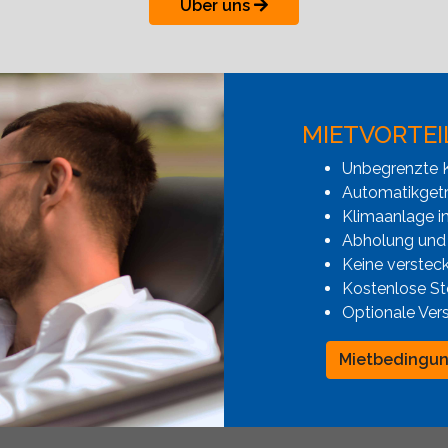
Über uns
MIETVORTEI
Unbegrenzte K
Automatikgetr
Klimaanlage i
Abholung und
Keine verstec
Kostenlose St
Optionale Ver
Mietbedingu