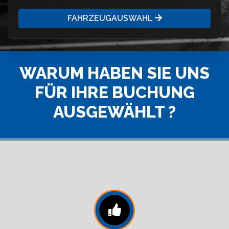
FAHRZEUGAUSWAHL
WARUM HABEN SIE UNS
FÜR IHRE BUCHUNG
AUSGEWÄHLT ?