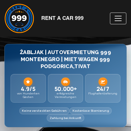
RENT A CAR 999
ŽABLJAK | AUTOVERMIETUNG 999
MONTENEGRO | MIET WAGEN 999
PODGORICA,TIVAT
4.9/5
50.000+
24/7
von Hunderten
erfolgreiche
Flughafenlieferung
Gästen
Vermietungen
Keine versteckten Gebühren
Kostenlose Stornierung
Zahlung bei Ankunft