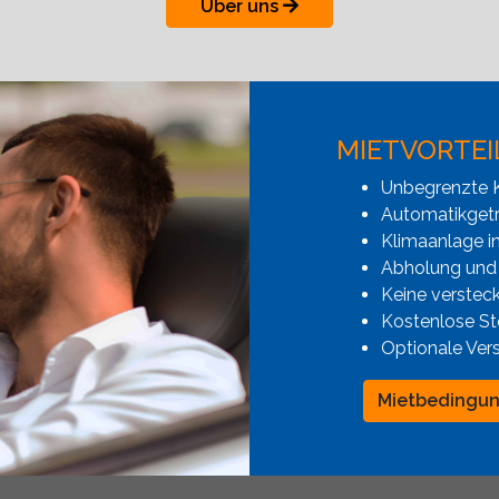
Über uns
MIETVORTEI
Unbegrenzte K
Automatikgetr
Klimaanlage i
Abholung und
Keine verstec
Kostenlose St
Optionale Ver
Mietbedingu