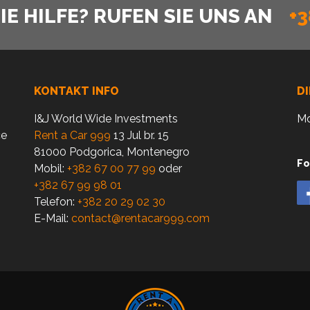
E HILFE? RUFEN SIE UNS AN
+3
KONTAKT INFO
D
I&J World Wide Investments
Mo
ce
Rent a Car 999
13 Jul br. 15
81000 Podgorica, Montenegro
Fo
Mobil:
+382 67 00 77 99
oder
+382 67 99 98 01
Telefon:
+382 20 29 02 30
E-Mail:
contact@rentacar999.com