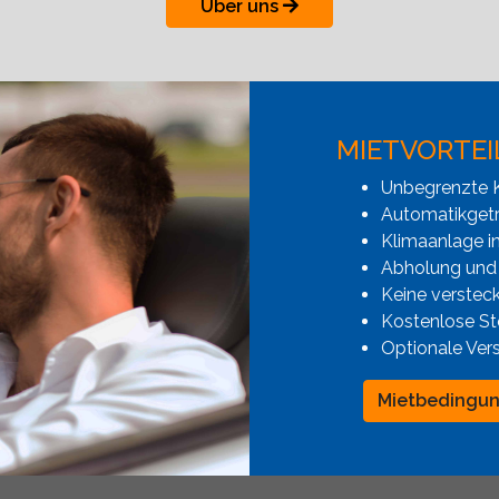
Über uns
MIETVORTEI
Unbegrenzte K
Automatikgetr
Klimaanlage i
Abholung und
Keine verstec
Kostenlose St
Optionale Ver
Mietbedingu