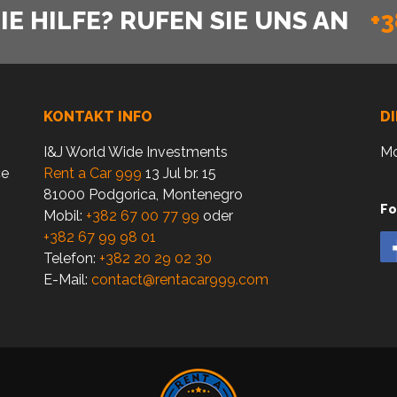
E HILFE? RUFEN SIE UNS AN
+3
KONTAKT INFO
D
I&J World Wide Investments
Mo
ce
Rent a Car 999
13 Jul br. 15
81000 Podgorica, Montenegro
Fo
Mobil:
+382 67 00 77 99
oder
+382 67 99 98 01
Telefon:
+382 20 29 02 30
E-Mail:
contact@rentacar999.com