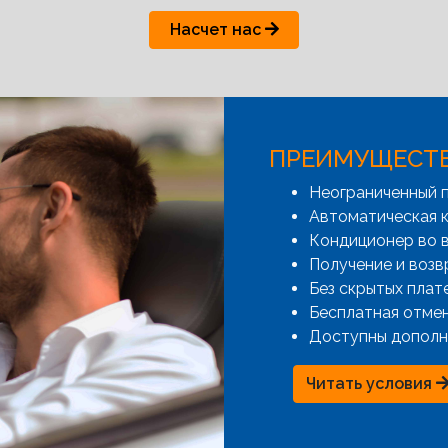
Насчет нас
ПРЕИМУЩЕСТ
Неограниченный 
Автоматическая к
Кондиционер во 
Получение и возв
Без скрытых плат
Бесплатная отме
Доступны дополн
Читать условия