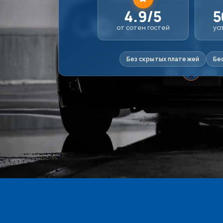
4.9/5
5
от сотен гостей
ус
Без скрытых платежей
Бе