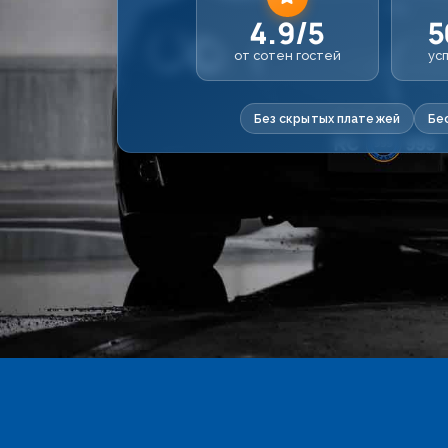
4.9/5
5
от сотен гостей
ус
Без скрытых платежей
Бе