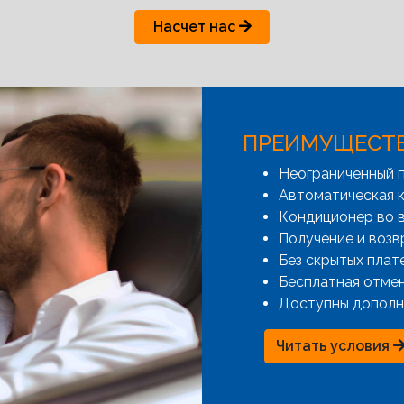
Насчет нас
ПРЕИМУЩЕСТ
Неограниченный 
Автоматическая к
Кондиционер во 
Получение и возв
Без скрытых плат
Бесплатная отме
Доступны дополн
Читать условия