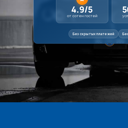
4.9/5
5
от сотен гостей
ус
Без скрытых платежей
Бе