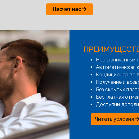
Насчет нас
ПРЕИМУЩЕСТ
Неограниченный 
Автоматическая к
Кондиционер во 
Получение и возв
Без скрытых плат
Бесплатная отме
Доступны дополн
Читать условия