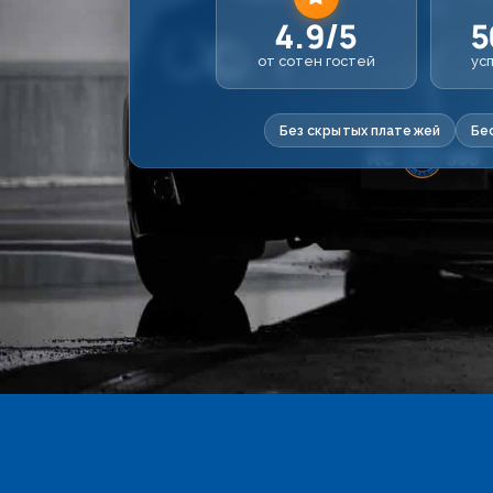
4.9/5
5
от сотен гостей
ус
Без скрытых платежей
Бе