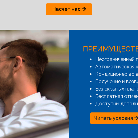
Насчет нас
ПРЕИМУЩЕСТ
Неограниченный 
Автоматическая к
Кондиционер во 
Получение и возв
Без скрытых плат
Бесплатная отме
Доступны дополн
Читать условия