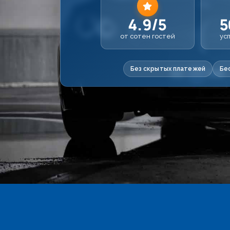
4.9/5
5
от сотен гостей
ус
Без скрытых платежей
Бе