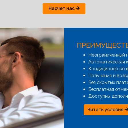
Насчет нас
ПРЕИМУЩЕСТ
Неограниченный 
Автоматическая к
Кондиционер во 
Получение и возв
Без скрытых плат
Бесплатная отме
Доступны дополн
Читать условия