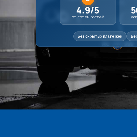
4.9/5
5
от сотен гостей
ус
Без скрытых платежей
Бе