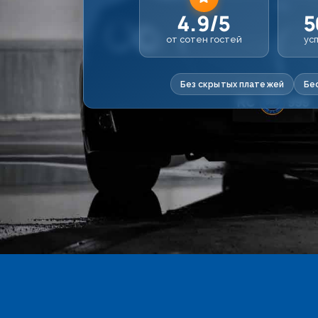
4.9/5
5
от сотен гостей
ус
Без скрытых платежей
Бе