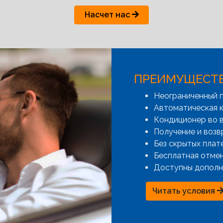
Насчет нас
ПРЕИМУЩЕСТ
Неограниченный 
Автоматическая к
Кондиционер во 
Получение и возв
Без скрытых плат
Бесплатная отме
Доступны дополн
Читать условия